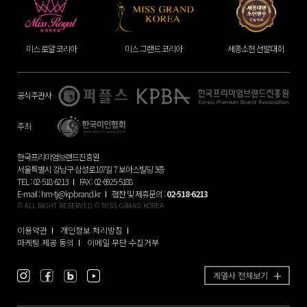
미스 그랜드 코리아
세종소헌 선발대회
미시즈 코리아
공식주관사
주최
한국프리미엄브랜드진흥원
서울특별시 강남구 삼성로107길 7 보아스빌딩 3층
TEL : 02-518-6213
FAX : 02-6925-5188
E-mail :
hm-tj@kpbrand.kr
협찬 및 제휴문의 :
02-518-6213
© ALL RIGHT RESERVED © MISS GRAND KOREA
이용약관
개인정보 처리방침
마케팅 제공 동의
이메일 무단 수집거부
계열사 전체보기