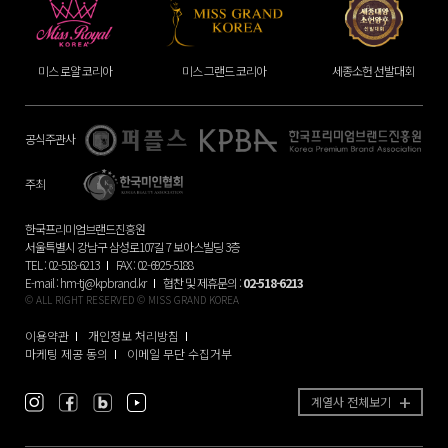
미스 그랜드 코리아
세종소헌 선발대회
미시즈 코리아
공식주관사
주최
한국프리미엄브랜드진흥원
서울특별시 강남구 삼성로107길 7 보아스빌딩 3층
TEL : 02-518-6213
FAX : 02-6925-5188
E-mail :
hm-tj@kpbrand.kr
협찬 및 제휴문의 :
02-518-6213
© ALL RIGHT RESERVED © MISS GRAND KOREA
이용약관
개인정보 처리방침
마케팅 제공 동의
이메일 무단 수집거부
계열사 전체보기