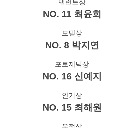
탤런트상
NO. 11 최윤희
모델상
NO. 8 박지연
포토제닉상
NO. 16 신예지
인기상
NO. 15 최해원
우정상